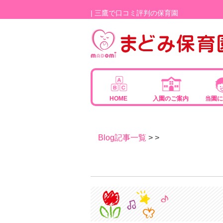
| 三鷹で口コミ評判の保育園
HOME
入園のご案内
当園に
Blog記事一覧
> >