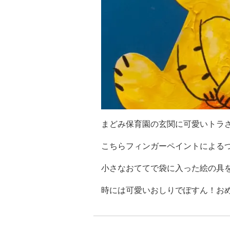
まどみ保育園の玄関に可愛いトラ
こちらフィンガーペイントによるつ
小さなおててで袋に入った絵の具
時には可愛いおしりでぽすん！お